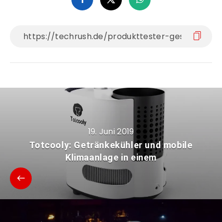
19. Juni 2019
Totcooly: Getränkekühler und mobile
Klimaanlage in einem