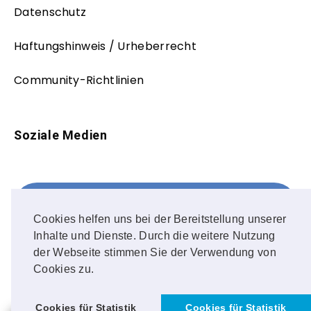
Datenschutz
Haftungshinweis / Urheberrecht
Community-Richtlinien
Soziale Medien
Facebook
FOLLOW ME!
Cookies helfen uns bei der Bereitstellung unserer
Inhalte und Dienste. Durch die weitere Nutzung
Instagram
der Webseite stimmen Sie der Verwendung von
Cookies zu.
OUR PHOTOS!
Cookies für Statistik
Cookies für Statistik