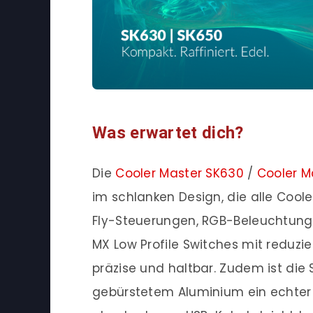
Was erwartet dich?
Die
Cooler Master SK630
/
Cooler M
im schlanken Design, die alle Coo
Fly-Steuerungen, RGB-Beleuchtung u
MX Low Profile Switches mit reduz
präzise und haltbar. Zudem ist die 
gebürstetem Aluminium ein echter 