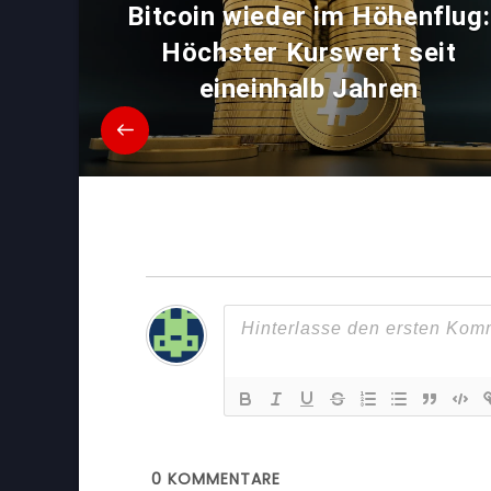
Bitcoin wieder im Höhenflug:
Höchster Kurswert seit
eineinhalb Jahren
0
KOMMENTARE