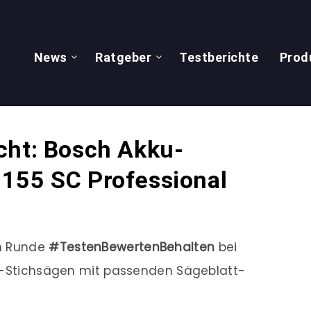
News
Ratgeber
Testberichte
Prod
cht: Bosch Akku-
155 SC Professional
en Runde
#TestenBewertenBehalten
bei
ku-Stichsägen mit passenden Sägeblatt-