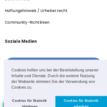
Haftungshinweis / Urheberrecht
Community-Richtlinien
Soziale Medien
Facebook
FOLLOW ME!
Cookies helfen uns bei der Bereitstellung unserer
Inhalte und Dienste. Durch die weitere Nutzung
Instagram
der Webseite stimmen Sie der Verwendung von
Cookies zu.
OUR PHOTOS!
Cookies für Statistik
Cookies für Statistik
ablehnen
erlauben