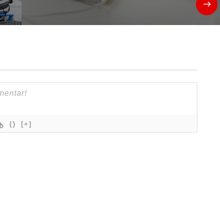
{}
[+]