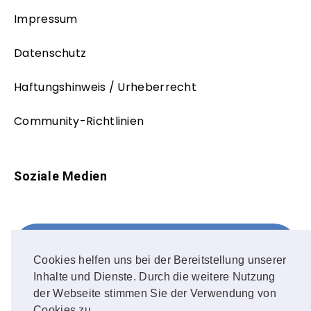
Impressum
Datenschutz
Haftungshinweis / Urheberrecht
Community-Richtlinien
Soziale Medien
Facebook
FOLLOW ME!
Cookies helfen uns bei der Bereitstellung unserer
Inhalte und Dienste. Durch die weitere Nutzung
Instagram
der Webseite stimmen Sie der Verwendung von
Cookies zu.
OUR PHOTOS!