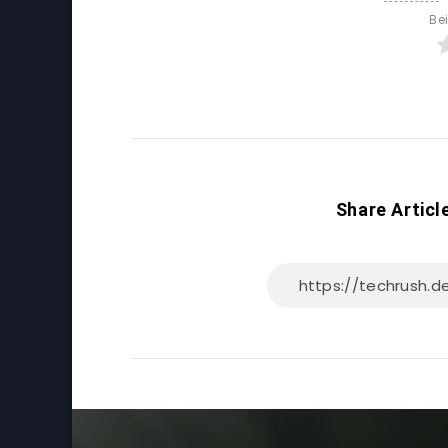
Be
Share Articl