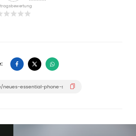
itragsbewertung
e: