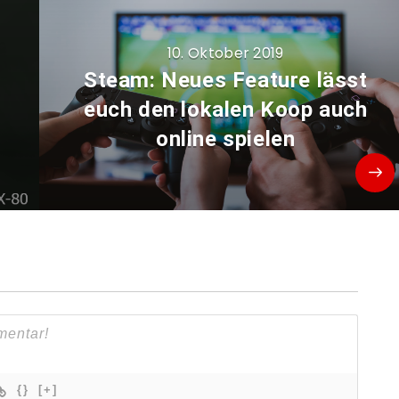
10. Oktober 2019
Steam: Neues Feature lässt
euch den lokalen Koop auch
online spielen
{}
[+]