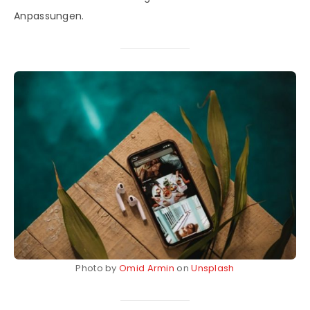
Anpassungen.
Photo by
Omid Armin
on
Unsplash