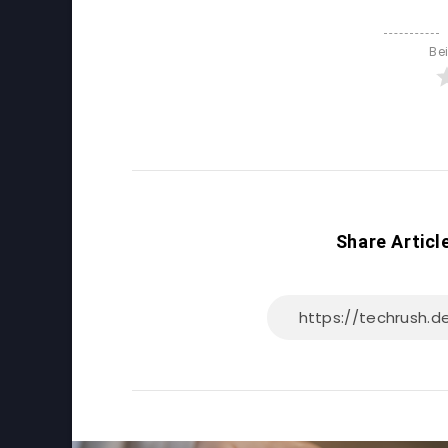
Be
Share Articl