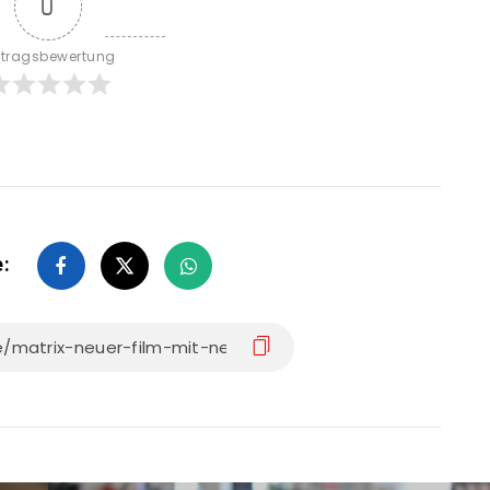
0
itragsbewertung
e: