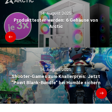
14. August 2025
Produkttester werden: 6 Gehäuse von
Arctic
14. August 2025
Shooter-Games zum Knallerpreis: Jetzt
“Point Blank-Bundle” bei Humble sichern