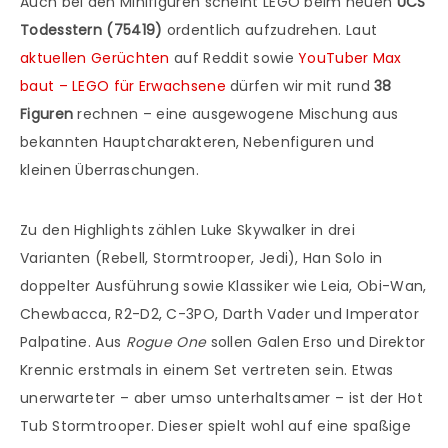
Auch bei den Minifiguren scheint LEGO beim neuen
UCS
Todesstern (75419)
ordentlich aufzudrehen. Laut
aktuellen Gerüchten
auf Reddit sowie
YouTuber Max
baut – LEGO für Erwachsene
dürfen wir mit rund
38
Figuren
rechnen – eine ausgewogene Mischung aus
bekannten Hauptcharakteren, Nebenfiguren und
kleinen Überraschungen.
Zu den Highlights zählen Luke Skywalker in drei
Varianten (Rebell, Stormtrooper, Jedi), Han Solo in
doppelter Ausführung sowie Klassiker wie Leia, Obi-Wan,
Chewbacca, R2-D2, C-3PO, Darth Vader und Imperator
Palpatine. Aus
Rogue One
sollen Galen Erso und Direktor
Krennic erstmals in einem Set vertreten sein. Etwas
unerwarteter – aber umso unterhaltsamer – ist der Hot
Tub Stormtrooper. Dieser spielt wohl auf eine spaßige