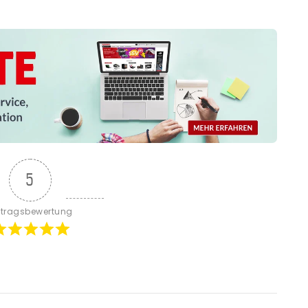
5
itragsbewertung