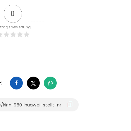
0
itragsbewertung
e: