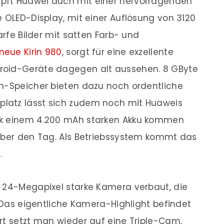
pft Huawei auch mit einer hervorragenden
e OLED-Display, mit einer Auflösung von 3120
arfe Bilder mit satten Farb- und
neue Kirin 980
, sorgt für eine exzellente
roid-Geräte dagegen alt aussehen. 8 GByte
sh-Speicher bieten dazu noch ordentliche
latz lässt sich zudem noch mit Huaweis
nk einem 4.200 mAh starken Akku kommen
 über den Tag. Als Betriebssystem kommt das
.
e 24-Megapixel starke Kamera verbaut, die
. Das eigentliche Kamera-Highlight befindet
rt setzt man wieder auf eine Triple-Cam,