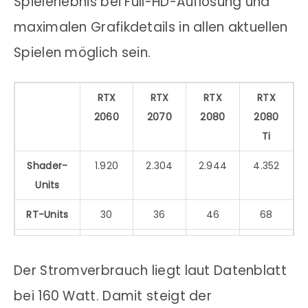
Spielerlebnis bei Full-HD-Auflösung und
maximalen Grafikdetails in allen aktuellen
Spielen möglich sein.
RTX
RTX
RTX
RTX
2060
2070
2080
2080
Ti
Shader-
1.920
2.304
2.944
4.352
Units
RT-Units
30
36
46
68
Tensor-
240
288
368
544
Kerne
Der Stromverbrauch liegt laut Datenblatt
Basis-
1.365
1.410
1.515
1.350
bei 160 Watt. Damit steigt der