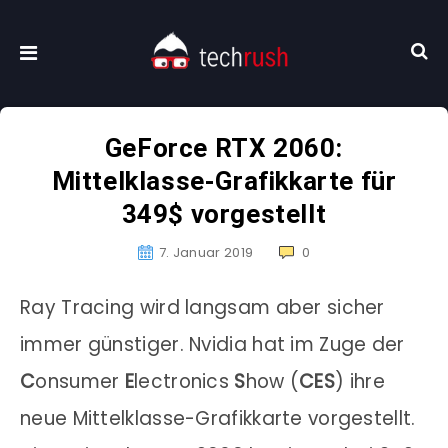
GeForce RTX 2060:
Mittelklasse-Grafikkarte für
349$ vorgestellt
7. Januar 2019
0
Ray Tracing wird langsam aber sicher
immer günstiger. Nvidia hat im Zuge der
C
onsumer
E
lectronics
S
how (
CES
) ihre
neue Mittelklasse-Grafikkarte vorgestellt.