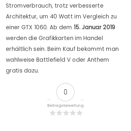
Takt
MHz
MHz
MHz
MHz
Stromverbrauch, trotz verbesserte
Tubo-
1.680
1.620
1.710
1.635
Architektur, um 40 Watt im Vergleich zu
Takt
MHz
MHz
MHz
MHz
einer GTX 1060.
Ab dem
15. Januar 2019
Speicher
6
8
8
11
werden die Grafikkarten im Handel
GByte
GByte
GByte
GByte
erhältlich sein. Beim Kauf bekommt man
DDR6
DDR6
DDR6
DDR6
wahlweise Battlefield V oder Anthem
Preis
ab
ab
ab
ab
gratis dazu.
349$
529
729
1.199
Euro
Euro
Euro
0
Beitragsbewertung