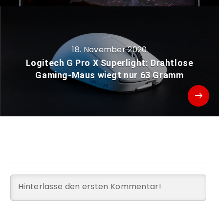
18. November 2020
Logitech G Pro X Superlight: Drahtlose
Gaming-Maus wiegt nur 63 Gramm