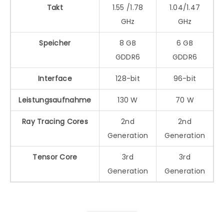
Takt
1.55 /1.78
1.04/1.47
GHz
GHz
Speicher
8 GB
6 GB
GDDR6
GDDR6
Interface
128-bit
96-bit
Leistungsaufnahme
130 W
70 W
Ray Tracing Cores
2nd
2nd
Generation
Generation
Tensor Core
3rd
3rd
Generation
Generation