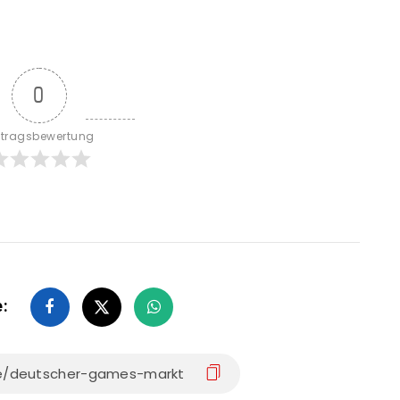
0
itragsbewertung
e: