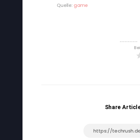
Quelle:
game
Be
Share Articl