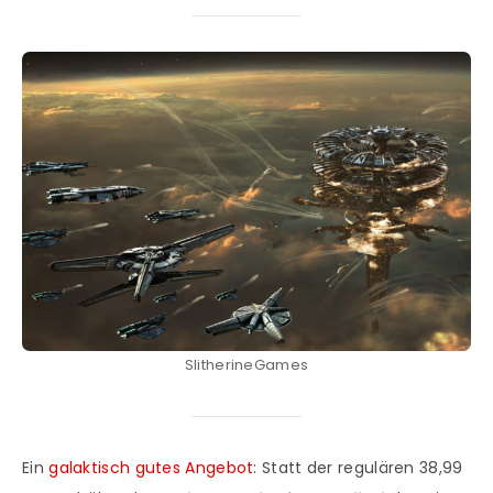
SlitherineGames
Ein
galaktisch gutes Angebot
: Statt der regulären 38,99