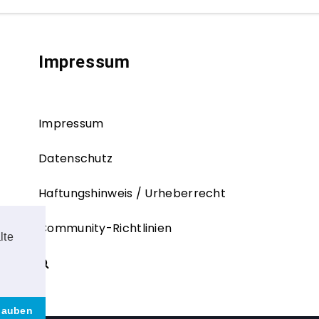
Impressum
Impressum
Datenschutz
Haftungshinweis / Urheberrecht
Community-Richtlinien
lte
rlauben