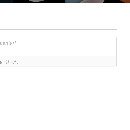
{}
[+]