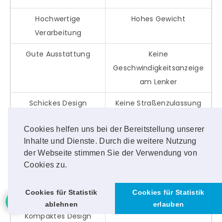
Hochwertige
Hohes Gewicht
Verarbeitung
Gute Ausstattung
Keine
Geschwindigkeitsanzeige
am Lenker
Schickes Design
Keine Straßenzulassung
Übersichtliche &
Cookies helfen uns bei der Bereitstellung unserer
nützliche App
Inhalte und Dienste. Durch die weitere Nutzung
der Webseite stimmen Sie der Verwendung von
Sehr gutes
Cookies zu.
Fahrgefühl
1
Cookies für Statistik
Cookies für Statistik
Hohe Reichweite
ablehnen
erlauben
Kompaktes Design