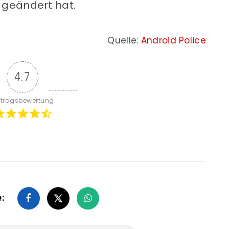
 geändert hat.
Quelle:
Android Police
4.7
itragsbewertung
e: