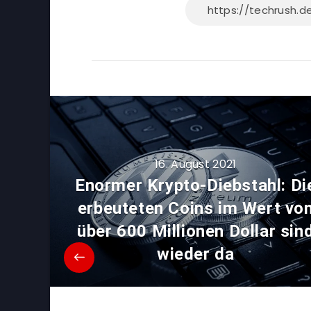
16. August 2021
Enormer Krypto-Diebstahl: Di
erbeuteten Coins im Wert vo
über 600 Millionen Dollar sin
wieder da