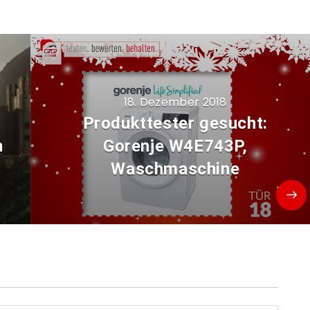
18. Dezember 2018
Produkttester gesucht:
n
Gorenje W4E743P,
Waschmaschine