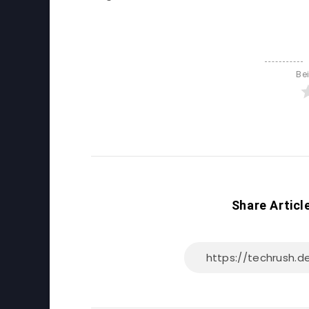
Be
Share Articl