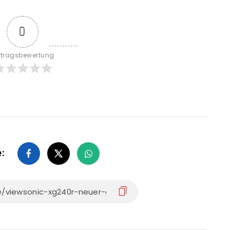
0
itragsbewertung
e: