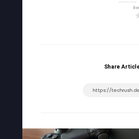
Be
Share Articl