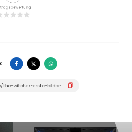
itragsbewertung
e: