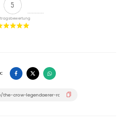
5
itragsbewertung
e: