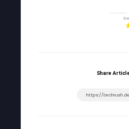
Be
Share Articl