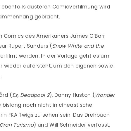
r ebenfalls düsteren Comicverfilmung wird
usammenhang gebracht.
den Comics des Amerikaners James O’Barr
eur Rupert Sanders (
Snow White and the
verfilmt werden. In der Vorlage geht es um
er wieder aufersteht, um den eigenen sowie
.
ård (
Es
,
Deadpool 2
), Danny Huston (
Wonder
e bislang noch nicht in cineastische
rin FKA Twigs zu sehen sein. Das Drehbuch
Gran Turismo
) und Will Schneider verfasst.