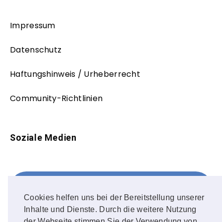
Impressum
Datenschutz
Haftungshinweis / Urheberrecht
Community-Richtlinien
Soziale Medien
Facebook
FOLLOW ME!
Cookies helfen uns bei der Bereitstellung unserer
Inhalte und Dienste. Durch die weitere Nutzung
Instagram
der Webseite stimmen Sie der Verwendung von