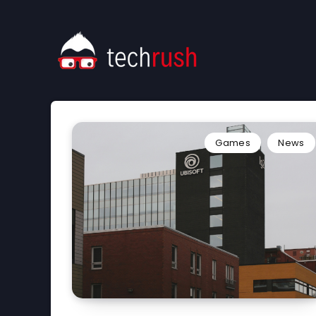
Games
News