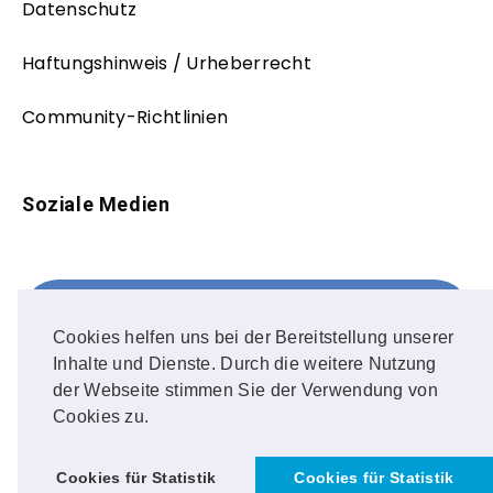
Datenschutz
Haftungshinweis / Urheberrecht
Community-Richtlinien
Soziale Medien
Facebook
FOLLOW ME!
Cookies helfen uns bei der Bereitstellung unserer
Inhalte und Dienste. Durch die weitere Nutzung
Instagram
der Webseite stimmen Sie der Verwendung von
Cookies zu.
OUR PHOTOS!
Cookies für Statistik
Cookies für Statistik