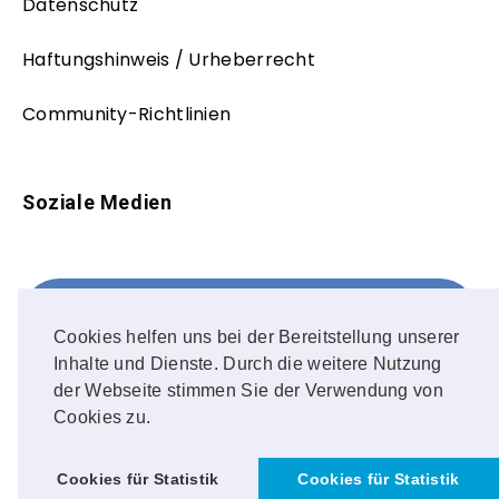
Datenschutz
Haftungshinweis / Urheberrecht
Community-Richtlinien
Soziale Medien
Facebook
FOLLOW ME!
Cookies helfen uns bei der Bereitstellung unserer
Inhalte und Dienste. Durch die weitere Nutzung
Instagram
der Webseite stimmen Sie der Verwendung von
Cookies zu.
OUR PHOTOS!
Cookies für Statistik
Cookies für Statistik