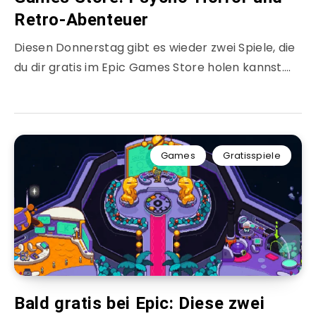
Retro-Abenteuer
Diesen Donnerstag gibt es wieder zwei Spiele, die
du dir gratis im Epic Games Store holen kannst….
Games
Gratisspiele
Bald gratis bei Epic: Diese zwei