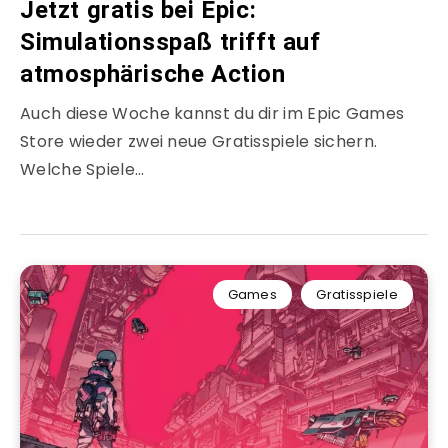
Jetzt gratis bei Epic:
Simulationsspaß trifft auf
atmosphärische Action
Auch diese Woche kannst du dir im Epic Games
Store wieder zwei neue Gratisspiele sichern.
Welche Spiele…
Games
Gratisspiele