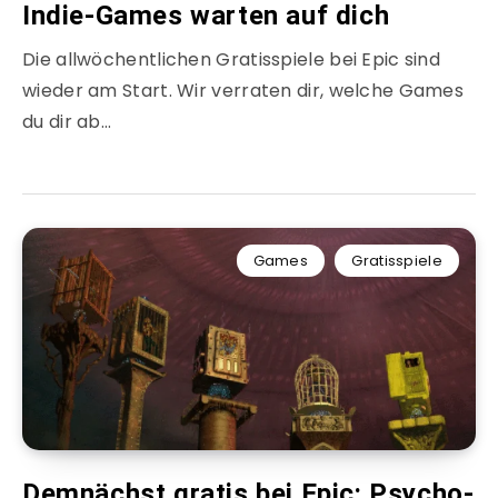
Indie-Games warten auf dich
Die allwöchentlichen Gratisspiele bei Epic sind
wieder am Start. Wir verraten dir, welche Games
du dir ab…
Games
Gratisspiele
Demnächst gratis bei Epic: Psycho-