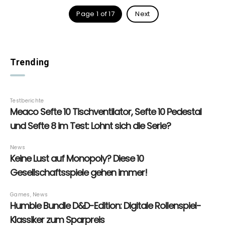
Page 1 of 17
Next
Trending