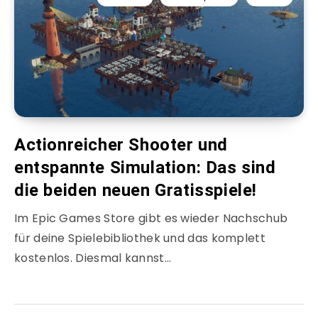
Actionreicher Shooter und
entspannte Simulation: Das sind
die beiden neuen Gratisspiele!
Im Epic Games Store gibt es wieder Nachschub
für deine Spielebibliothek und das komplett
kostenlos. Diesmal kannst…