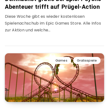
Abenteuer trifft auf Prügel-Action
Diese Woche gibt es wieder kostenlosen
Spielenachschub im Epic Games Store. Alle Infos
zur Aktion und welche…
Games
Gratisspiele