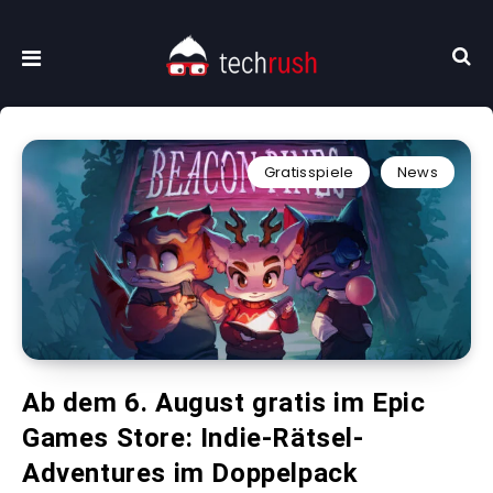
Gratisspiele
News
Ab dem 6. August gratis im Epic
Games Store: Indie-Rätsel-
Adventures im Doppelpack