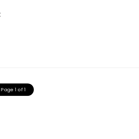
t
e
Page 1 of 1