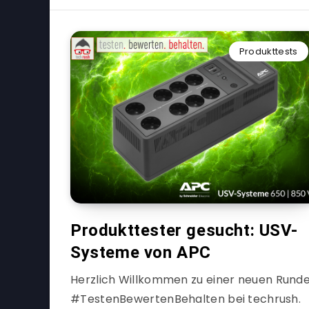
Produkttests
Produkttester gesucht: USV-
Systeme von APC
Herzlich Willkommen zu einer neuen Rund
#TestenBewertenBehalten bei techrush.