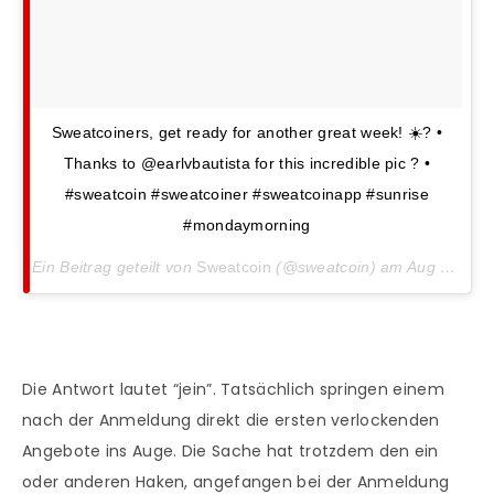
Sweatcoiners, get ready for another great week! ☀️? •
Thanks to @earlvbautista for this incredible pic ? •
#sweatcoin #sweatcoiner #sweatcoinapp #sunrise
#mondaymorning
Ein Beitrag geteilt von
Sweatcoin
(@sweatcoin) am
Aug 6, 2018 Um 12:00 PDT
Die Antwort lautet “jein”. Tatsächlich springen einem
nach der Anmeldung direkt die ersten verlockenden
Angebote ins Auge. Die Sache hat trotzdem den ein
oder anderen Haken, angefangen bei der Anmeldung