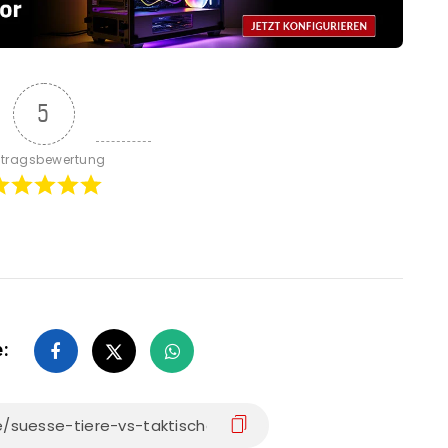
5
itragsbewertung
e: