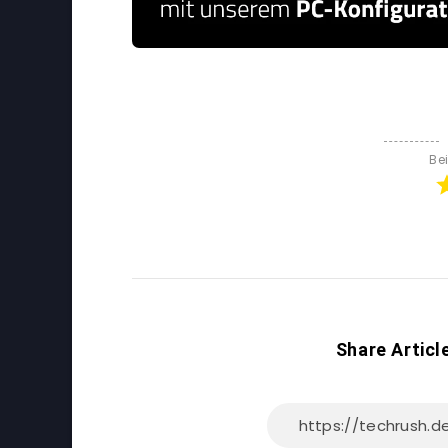
Be
Share Articl