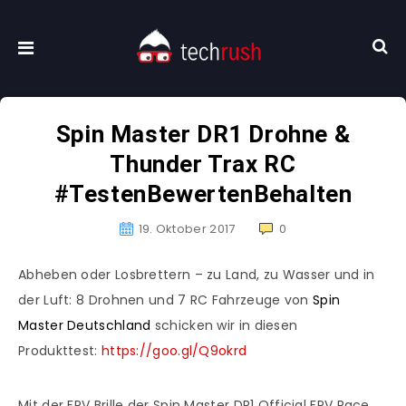
Spin Master DR1 Drohne &
Thunder Trax RC
#TestenBewertenBehalten
19. Oktober 2017
0
Abheben oder Losbrettern – zu Land, zu Wasser und in
der Luft: 8 Drohnen und 7 RC Fahrzeuge von
Spin
Master Deutschland
schicken wir in diesen
Produkttest:
https://goo.gl/Q9okrd
Mit der FPV Brille der Spin Master DR1 Official FPV Race