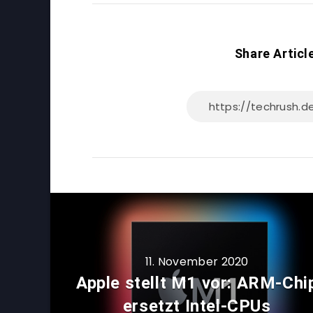
Share Articl
11. November 2020
Apple stellt M1 vor: ARM-Chi
ersetzt Intel-CPUs