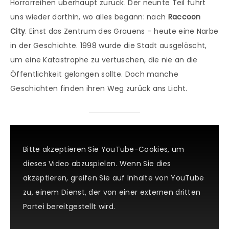
Horrorreihen überhaupt zurück. Der neunte Teil führt
uns wieder dorthin, wo alles begann: nach
Raccoon
City
. Einst das Zentrum des Grauens – heute eine Narbe
in der Geschichte. 1998 wurde die Stadt ausgelöscht,
um eine Katastrophe zu vertuschen, die nie an die
Öffentlichkeit gelangen sollte. Doch manche
Geschichten finden ihren Weg zurück ans Licht.
Bitte akzeptieren Sie YouTube-Cookies, um
dieses Video abzuspielen. Wenn Sie dies
akzeptieren, greifen Sie auf Inhalte von YouTube
zu, einem Dienst, der von einer externen dritten
Partei bereitgestellt wird.