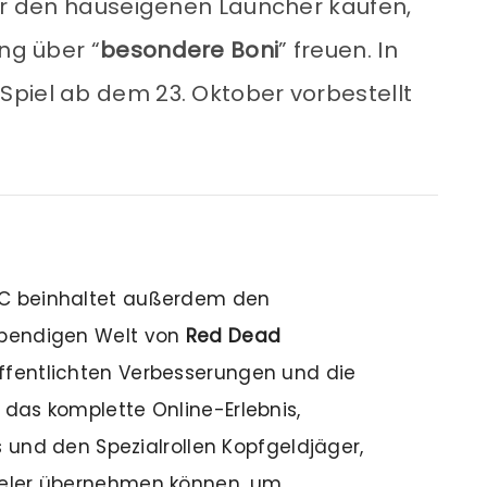
ber den hauseigenen Launcher kaufen,
ung über “
besondere Boni
” freuen. In
piel ab dem 23. Oktober vorbestellt
PC beinhaltet außerdem den
ebendigen Welt von
Red Dead
öffentlichten Verbesserungen und die
 das komplette Online-Erlebnis,
ts und den Spezialrollen Kopfgeldjäger,
ieler übernehmen können, um