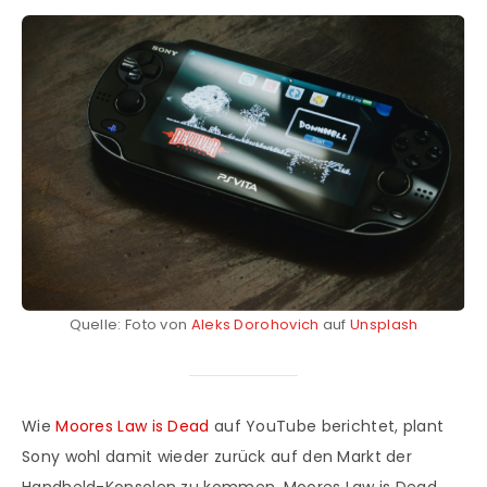
Quelle: Foto von
Aleks Dorohovich
auf
Unsplash
Wie
Moores Law is Dead
auf YouTube berichtet, plant
Sony wohl damit wieder zurück auf den Markt der