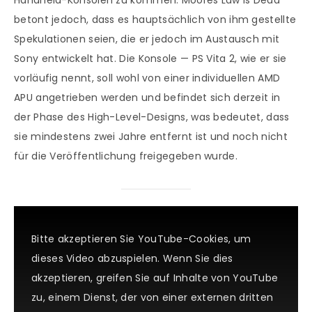
Handheld-Konsolen zu kommen. Moores Law is Dead
betont jedoch, dass es hauptsächlich von ihm gestellte
Spekulationen seien, die er jedoch im Austausch mit
Sony entwickelt hat. Die Konsole — PS Vita 2, wie er sie
vorläufig nennt, soll wohl von einer individuellen AMD
APU angetrieben werden und befindet sich derzeit in
der Phase des High-Level-Designs, was bedeutet, dass
sie mindestens zwei Jahre entfernt ist und noch nicht
für die Veröffentlichung freigegeben wurde.
Bitte akzeptieren Sie YouTube-Cookies, um
dieses Video abzuspielen. Wenn Sie dies
akzeptieren, greifen Sie auf Inhalte von YouTube
zu, einem Dienst, der von einer externen dritten