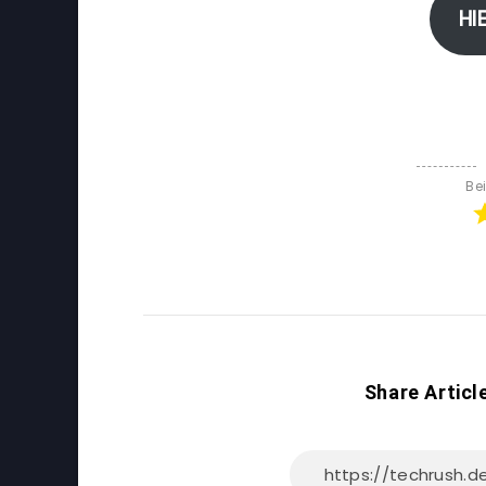
HI
Be
Share Articl