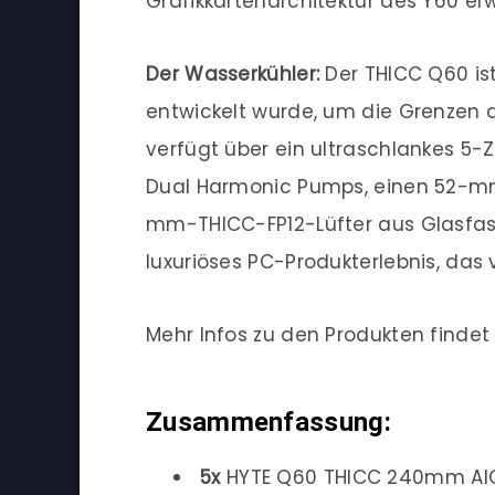
Grafikkartenarchitektur des Y60 erw
Der Wasserkühler:
Der THICC Q60 ist
entwickelt wurde, um die Grenzen 
verfügt über ein ultraschlankes 5-Z
Dual Harmonic Pumps, einen 52-
mm-THICC-FP12-Lüfter aus Glasfaser
luxuriöses PC-Produkterlebnis, das v
Mehr Infos zu den Produkten findet 
Zusammenfassung:
5x
HYTE Q60 THICC 240mm AIO