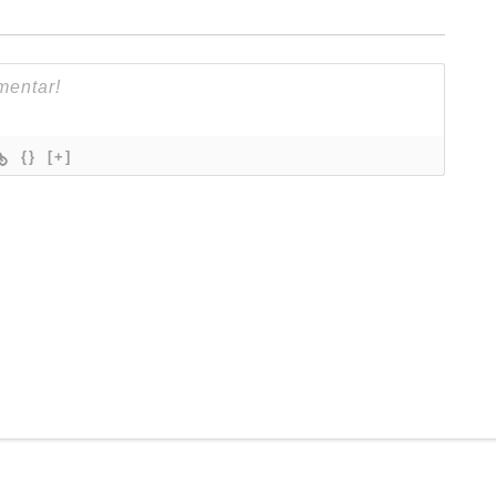
{}
[+]