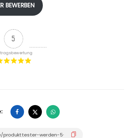
ER BEWERBEN
5
itragsbewertung
e: