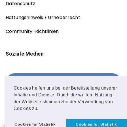
Datenschutz
Haftungshinweis / Urheberrecht
Community-Richtlinien
Soziale Medien
Facebook
FOLLOW ME!
Cookies helfen uns bei der Bereitstellung unserer
Inhalte und Dienste. Durch die weitere Nutzung
Instagram
der Webseite stimmen Sie der Verwendung von
Cookies zu.
OUR PHOTOS!
Cookies für Statistik
Cookies für Statistik