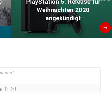
e
PlayStation 5: Release für
Weihnachten 2020
angekündigt
{}
[+]