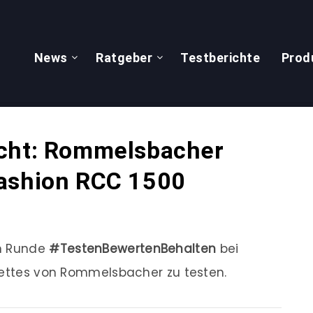
News
Ratgeber
Testberichte
Prod
ucht: Rommelsbacher
Fashion RCC 1500
en Runde
#TestenBewertenBehalten
bei
lettes von Rommelsbacher zu testen.