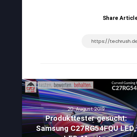
Share Articl
20. August 2019
Produkttester gesucht:
Samsung C27RG54FQU LED,