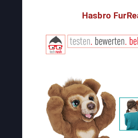
Hasbro FurRea