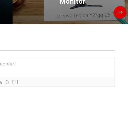
Monitor
{}
[+]