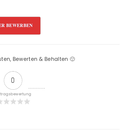
ER BEWERBEN
sten, Bewerten & Behalten 🙂
0
itragsbewertung