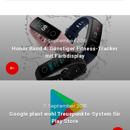
7. September 2018
Honor Band 4: Günstiger Fitness-Tracker
mit Farbdisplay
7. September 2018
Google plant wohl Treuepunkte-System für
Play Store