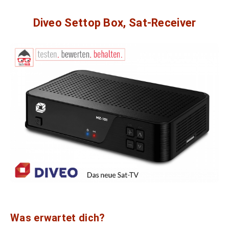
Diveo Settop Box, Sat-Receiver
Was erwartet dich?