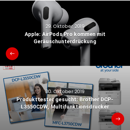
29. Oktober 2019
Apple: AirPods Pro kommen mit
Geräuschunterdrückung
30. Oktober 2019
Produkttester gesucht: Brother DCP-
L3550CDW, Multifunktionsdrucker