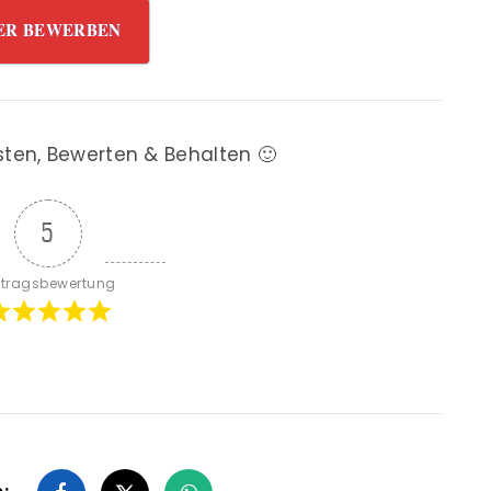
ER BEWERBEN
sten, Bewerten & Behalten 🙂
5
itragsbewertung