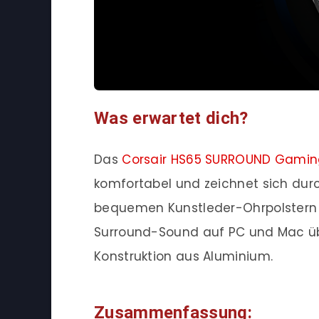
Was erwartet dich?
Das
Corsair HS65 SURROUND Gami
komfortabel und zeichnet sich dur
bequemen Kunstleder-Ohrpolstern 
Surround-Sound auf PC und Mac üb
Konstruktion aus Aluminium.
Zusammenfassung: