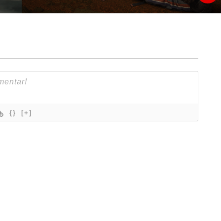
{}
[+]