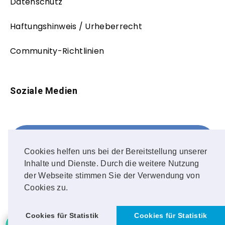
Datenschutz
Haftungshinweis / Urheberrecht
Community-Richtlinien
Soziale Medien
Facebook
FOLLOW ME!
Cookies helfen uns bei der Bereitstellung unserer
Inhalte und Dienste. Durch die weitere Nutzung
Instagram
der Webseite stimmen Sie der Verwendung von
Cookies zu.
OUR PHOTOS!
Cookies für Statistik
Cookies für Statistik