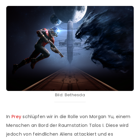
Bild: Bethesda
In
Prey
schlüpfen wir in die Rolle von Morgan Yu, einem
Menschen an Bord der Raumstation Talos I. Diese wird
jedoch von feindlichen Aliens attackiert und es