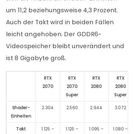
um 11,2 beziehungsweise 4,3 Prozent.
Auch der Takt wird in beiden Fällen
leicht angehoben. Der GDDR6-
Videospeicher bleibt unverändert und
ist 8 Gigabyte groß.
RTX
RTX
RTX
RTX
2070
2070
2080
2080
Super
Super
Shader-
2.304
2.560
2.944
3.072
Einheiten
Takt
1.125 –
1.125 –
1.095 –
1.080 –