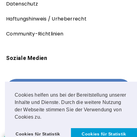
Datenschutz
Haftungshinweis / Urheberrecht
Community-Richtlinien
Soziale Medien
Facebook
FOLLOW ME!
Cookies helfen uns bei der Bereitstellung unserer
Inhalte und Dienste. Durch die weitere Nutzung
Instagram
der Webseite stimmen Sie der Verwendung von
Cookies zu.
OUR PHOTOS!
Cookies für Statistik
Cookies für Statistik