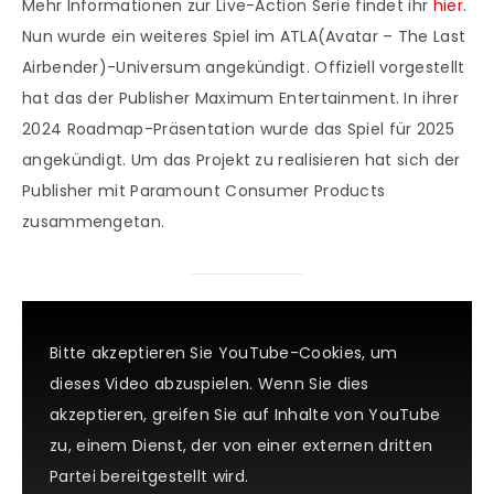
Mehr Informationen zur Live-Action Serie findet ihr
hier
.
Nun wurde ein weiteres Spiel im ATLA(Avatar – The Last
Airbender)-Universum angekündigt. Offiziell vorgestellt
hat das der Publisher Maximum Entertainment. In ihrer
2024 Roadmap-Präsentation wurde das Spiel für 2025
angekündigt. Um das Projekt zu realisieren hat sich der
Publisher mit Paramount Consumer Products
zusammengetan.
Bitte akzeptieren Sie YouTube-Cookies, um
dieses Video abzuspielen. Wenn Sie dies
akzeptieren, greifen Sie auf Inhalte von YouTube
zu, einem Dienst, der von einer externen dritten
Partei bereitgestellt wird.